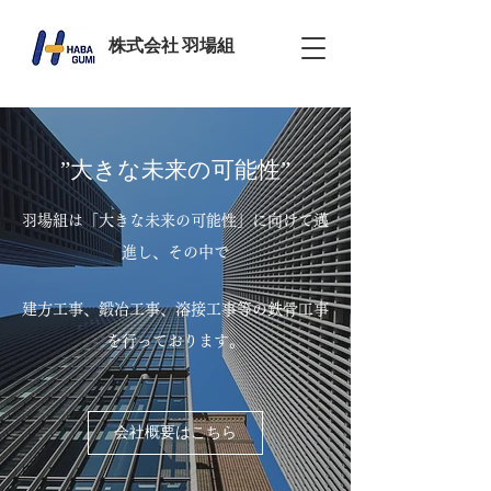
​株式会社 羽場組
”大きな未来の可能性”
羽場組は「大きな未来の可能性」に向けて邁
進し、その中で
建方工事、鍛冶工事、溶接工事等の
鉄骨工事
を行っております。
会社概要はこちら