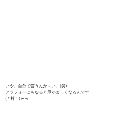
いや、自分で言うんか～い。(笑)
アラフォーにもなると厚かましくなるんです
( *´艸｀)ｗｗ
ご、ごめんなさい💦💦
冗談はさておき・・