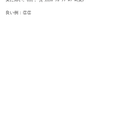
実に怖い。((((；ﾟДﾟ))))ｶﾞｸｶﾞｸﾌﾞﾙﾌﾞﾙ(笑)
良い例：👏👏