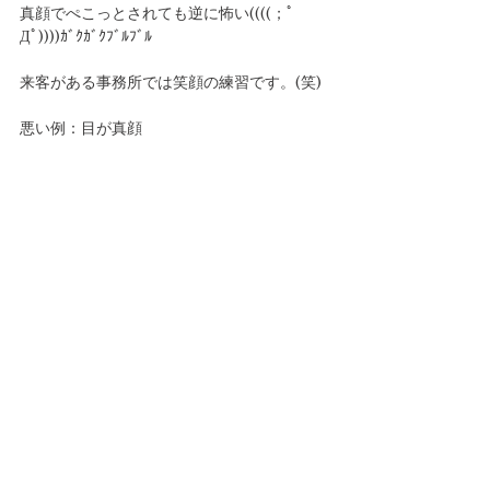
真顔でぺこっとされても逆に怖い((((；ﾟ
Дﾟ))))ｶﾞｸｶﾞｸﾌﾞﾙﾌﾞﾙ
来客がある事務所では笑顔の練習です。(笑)
悪い例：目が真顔