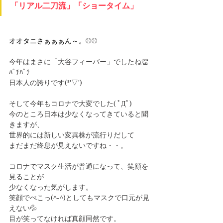
「リアル二刀流」「ショータイム」
オオタニさぁぁぁん～。
⚾⚾
今年はまさに「大谷フィーバー」でしたね👏
ﾊﾟﾁﾊﾟﾁ
日本人の誇りです(*'▽')
そして今年もコロナで大変でした( ﾟДﾟ)
今のところ日本は少なくなってきていると聞
きますが、
世界的には新しい変異株が流行りだして
まだまだ終息が見えないですね・・。
コロナでマスク生活が普通になって、笑顔を
見ることが
少なくなった気がします。
笑顔でぺこっ(^-^)としてもマスクで口元が見
えない💦
目が笑ってなければ真顔同然です。